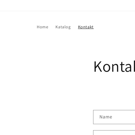
Direkt
zum
Inhalt
Home
Katalog
Kontakt
Konta
K
Name
o
n