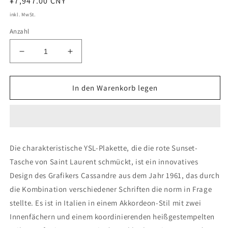
Normaler
¥7,947.00 CNY
Preis
inkl. MwSt.
Anzahl
Verringere
Erhöhe
die
die
Menge
Menge
für
für
In den Warenkorb legen
Sunset
Sunset
medium
medium
Leder
Leder
Umhängetasche
Umhängetasche
Die charakteristische YSL-Plakette, die die rote Sunset-
Tasche von Saint Laurent schmückt, ist ein innovatives
Design des Grafikers Cassandre aus dem Jahr 1961, das durch
die Kombination verschiedener Schriften die norm in Frage
stellte. Es ist in Italien in einem Akkordeon-Stil mit zwei
Innenfächern und einem koordinierenden heißgestempelten