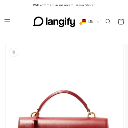
Direkt
Willkommen in unserem Demo Store!
zum
Inhalt
DE
Warenko
oduktinformationen
ringen